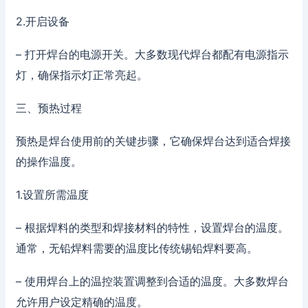
2.开启设备
– 打开焊台的电源开关。大多数现代焊台都配有电源指示
灯，确保指示灯正常亮起。
三、预热过程
预热是焊台使用前的关键步骤，它确保焊台达到适合焊接
的操作温度。
1.设置所需温度
– 根据焊料的类型和焊接材料的特性，设置焊台的温度。
通常，无铅焊料需要的温度比传统锡铅焊料要高。
– 使用焊台上的温控装置调整到合适的温度。大多数焊台
允许用户设定精确的温度。