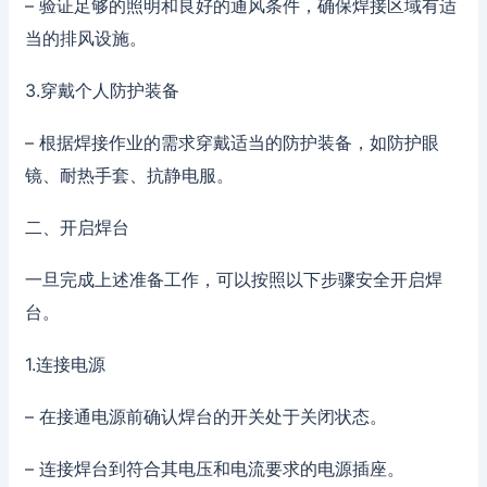
– 验证足够的照明和良好的通风条件，确保焊接区域有适
当的排风设施。
3.穿戴个人防护装备
– 根据焊接作业的需求穿戴适当的防护装备，如防护眼
镜、耐热手套、抗静电服。
二、开启焊台
一旦完成上述准备工作，可以按照以下步骤安全开启焊
台。
1.连接电源
– 在接通电源前确认焊台的开关处于关闭状态。
– 连接焊台到符合其电压和电流要求的电源插座。