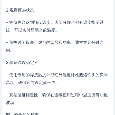
2.观察预热状态
– 等待焊台达到预设温度。大部分焊台都有温度指示系
统，可以实时显示当前温度。
– 预热时间取决于焊台的型号和功率，通常在几分钟之
内。
3.验证温度稳定性
– 使用专用的焊接温度计或红外温度计检测烙铁头的实际
温度，确保它与设定值一致。
– 观察温度稳定性，确保在连续使用过程中温度没有明显
波动。
四、预热后的检查