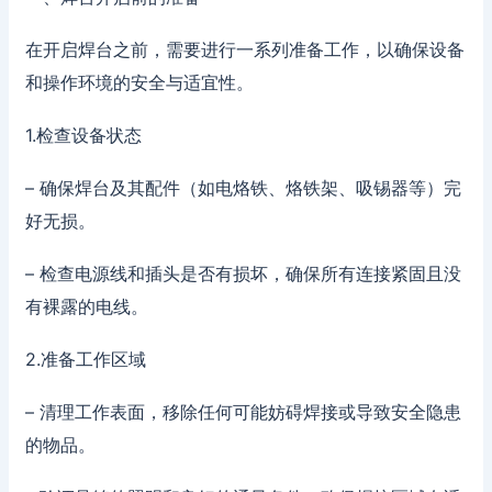
在开启焊台之前，需要进行一系列准备工作，以确保设备
和操作环境的安全与适宜性。
1.检查设备状态
– 确保焊台及其配件（如电烙铁、烙铁架、吸锡器等）完
好无损。
– 检查电源线和插头是否有损坏，确保所有连接紧固且没
有裸露的电线。
2.准备工作区域
– 清理工作表面，移除任何可能妨碍焊接或导致安全隐患
的物品。