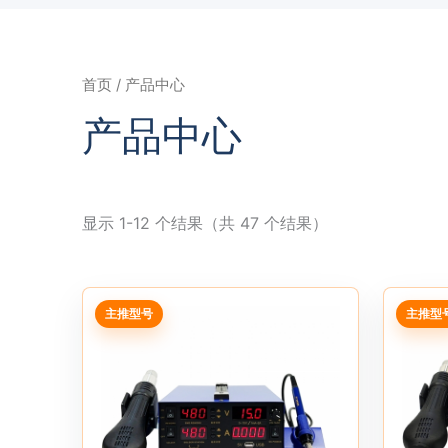
跳
至
内
首页
/ 产品中心
容
产品中心
显示 1-12 个结果（共 47 个结果）
主推型号
主推型