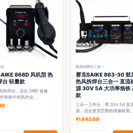
面
上
选
择
这
些
选
项
焊台
热风拆焊台三合一
本
AIKE 868D 风机型 热
赛克SAIKE 863-30 
产
焊台 轻量款
热风拆焊台三合一 直流
品
源 30V 5A 大功率烙铁
风拆焊台，适合 SMD 返修、
有
款
 维护和集中热风作业。
多
三合一工作台，带 30V 5A 
00
种
源，适合更宽范围的维修检测
变
¥
1,642.00
体。
可