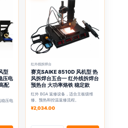
面
上
选
择
这
些
选
项
红外线拆焊台
本
鼓风型
赛克SAIKE 8510D 风机型 热
产
稳压电
风拆焊台五合一 红外线拆焊台
品
 高配
预热台 大功率烙铁 稳定款
有
红外 BGA 返修设备，适合主板级维
多
修、预热和控温返修流程。
直流稳压电
种
。
¥
2,034.00
变
体。
可