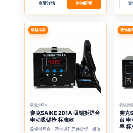
查看详情
咨询配置
查
在
在
产
产
品
品
页
页
吸锡推荐
吸锡推
面
面
上
上
选
选
择
择
这
这
些
些
选
选
项
项
吸锡拆焊台
吸锡拆
本
本
赛克SAIKE 201A 吸锡拆焊台
赛克S
产
产
电动吸锡枪 标准款
台 电
品
品
率 标
有
吸锡拆焊台，适合通孔元件拆焊、维修
有