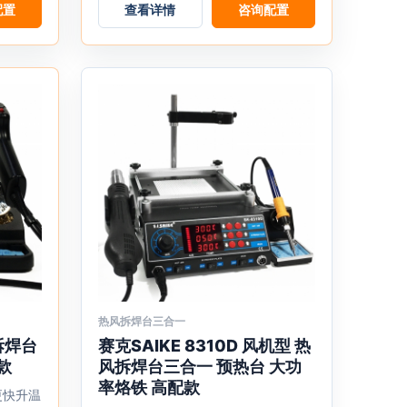
配置
查看详情
咨询配置
在
产
品
页
面
上
选
择
这
些
选
项
热风拆焊台三合一
本
锡拆焊台
赛克SAIKE 8310D 风机型 热
产
款
风拆焊台三合一 预热台 大功
品
率烙铁 高配款
更快升温
有