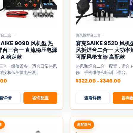
焊台三合一
热风拆焊台二合一
本
AIKE 909D 风机型 热
赛克SAIKE 952D 风机
产
焊台三合一 直流稳压电源
风拆焊台二合一 大功率
品
 1A 稳定款
可配风枪支架 高配款
有
三合一维修设备，适合日常热风
热风和焊台二合一配置，适合 P
多
焊接和低压供电检测。
修、手机维修和培训工作台。
种
价
.00
¥
322.00
–
¥
346.00
变
格
体。
范
看详情
咨询配置
可
查看详情
围：
咨询
¥322
在
至
产
¥346
品
荐
高配型号
页