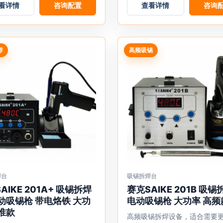
看详情
咨询配置
查看详情
咨询
在
产
品
页
荐
高频吸锡
面
上
选
择
这
些
选
项
焊台
吸锡拆焊台
本
AIKE 201A+ 吸锡拆焊
赛克SAIKE 201B 吸
产
动吸锡枪 带电烙铁 大功
电动吸锡枪 大功率 高频
品
准款
有
高频吸锡拆焊设备，适合需要