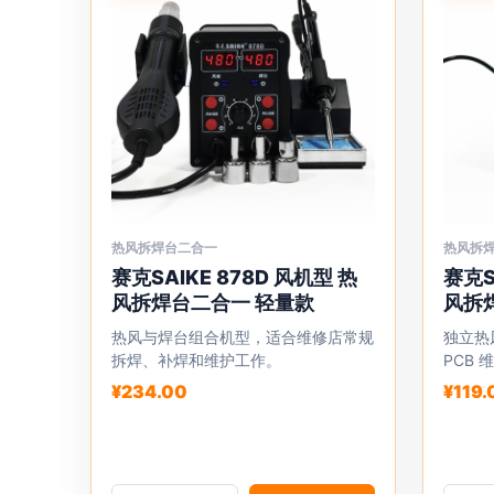
面
面
上
上
选
选
择
择
这
这
些
些
选
选
项
项
热风拆焊台二合一
热风拆
本
本
赛克SAIKE 878D 风机型 热
赛克S
产
产
风拆焊台二合一 轻量款
风拆
品
品
有
热风与焊台组合机型，适合维修店常规
有
独立热
拆焊、补焊和维护工作。
PCB
多
多
¥
234.00
¥
119.
种
种
变
变
体。
体。
可
可