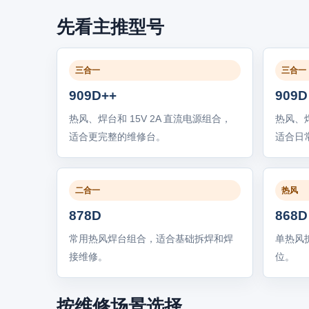
先看主推型号
三合一
三合一
909D++
909D
热风、焊台和 15V 2A 直流电源组合，
热风、焊
适合更完整的维修台。
适合日
二合一
热风
878D
868D
常用热风焊台组合，适合基础拆焊和焊
单热风
接维修。
位。
按维修场景选择