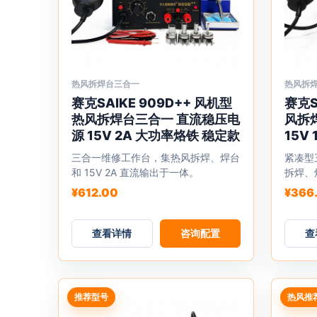
热风拆焊台三合一
热风拆
本
本
赛克SAIKE 909D++ 风机型
赛克S
产
产
热风拆焊台三合一 直流稳压电
风拆
品
品
源 15V 2A 大功率烙铁 稳定款
15V
有
有
三合一维修工作台，集热风拆焊、焊台
紧凑型
多
多
和 15V 2A 直流输出于一体。
拆焊、
种
种
¥
612.00
¥
366
变
变
体。
体。
可
查看详情
咨询配置
可
查
在
在
产
产
品
品
推荐型号
热风推
页
页