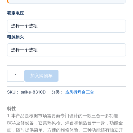
额定电压
电源插头
赛
加入购物车
克
SAIKE
8310D
SKU：
saike-8310D
分类：
热风拆焊台三合一
风
机
型
特性
热
1. 本产品是根据市场需要而专门设计的一款三合一多功能
风
BGA返修设备，它集热风枪、焊台和预热台于一身，功能全
拆
面，随时提供简单、方便的维修体验。三种功能还有独立开
焊