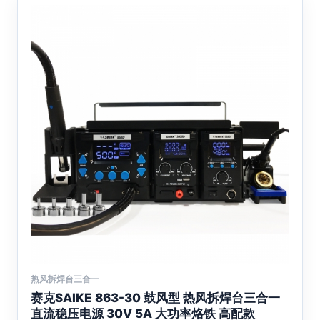
热风拆焊台三合一
本
赛克SAIKE 863-30 鼓风型 热风拆焊台三合一
产
直流稳压电源 30V 5A 大功率烙铁 高配款
品