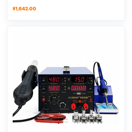
有
¥
1,642.00
多
种
变
体。
可
在
产
品
页
面
上
选
择
这
些
选
项