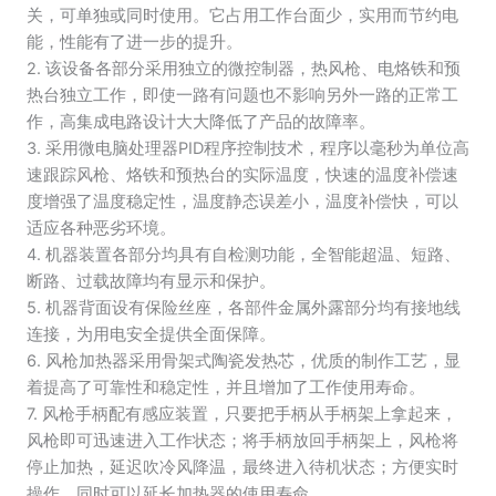
关，可单独或同时使用。它占用工作台面少，实用而节约电
台
三
能，性能有了进一步的提升。
合
2. 该设备各部分采用独立的微控制器，热风枪、电烙铁和预
一
热台独立工作，即使一路有问题也不影响另外一路的正常工
预
作，高集成电路设计大大降低了产品的故障率。
热
3. 采用微电脑处理器PID程序控制技术，程序以毫秒为单位高
台
大
速跟踪风枪、烙铁和预热台的实际温度，快速的温度补偿速
功
度增强了温度稳定性，温度静态误差小，温度补偿快，可以
率
适应各种恶劣环境。
烙
4. 机器装置各部分均具有自检测功能，全智能超温、短路、
铁
断路、过载故障均有显示和保护。
高
配
5. 机器背面设有保险丝座，各部件金属外露部分均有接地线
款
连接，为用电安全提供全面保障。
数
6. 风枪加热器采用骨架式陶瓷发热芯，优质的制作工艺，显
量
着提高了可靠性和稳定性，并且增加了工作使用寿命。
7. 风枪手柄配有感应装置，只要把手柄从手柄架上拿起来，
风枪即可迅速进入工作状态；将手柄放回手柄架上，风枪将
停止加热，延迟吹冷风降温，最终进入待机状态；方便实时
操作，同时可以延长加热器的使用寿命。