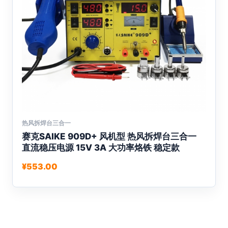
面
上
选
择
这
些
选
项
热风拆焊台三合一
本
赛克SAIKE 909D+ 风机型 热风拆焊台三合一
产
直流稳压电源 15V 3A 大功率烙铁 稳定款
品
有
¥
553.00
多
种
变
体。
可