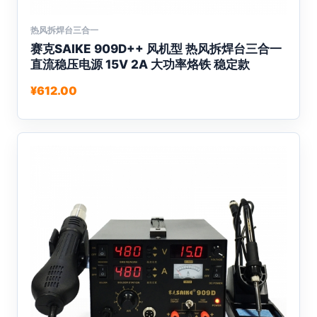
热风拆焊台三合一
本
赛克SAIKE 909D++ 风机型 热风拆焊台三合一
产
直流稳压电源 15V 2A 大功率烙铁 稳定款
品
有
¥
612.00
多
种
变
体。
可
在
产
品
页
面
上
选
择