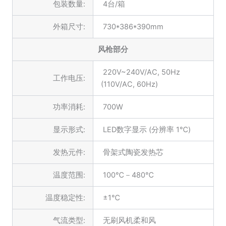
包装数量:
4台/箱
外箱尺寸:
730*386*390mm
风枪部分
220V~240V/AC, 50Hz
工作电压:
(110V/AC, 60Hz)
功率消耗:
700W
显示形式:
LED数字显示 (分辨率 1℃)
发热元件:
骨架式陶瓷发热芯
温度范围:
100℃－480℃
温度稳定性:
±1℃
气流类型:
无刷风机柔和风