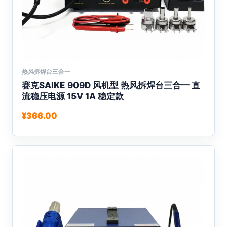
这
些
选
项
热风拆焊台三合一
本
赛克SAIKE 909D 风机型 热风拆焊台三合一 直
产
流稳压电源 15V 1A 稳定款
品
有
¥
366.00
多
种
变
体。
可
在
产
品
页