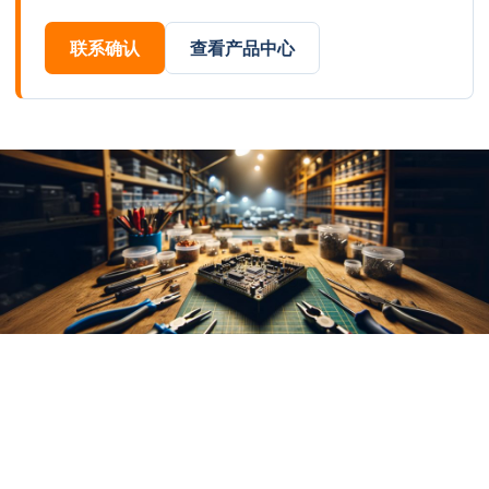
联系确认
查看产品中心
跳
至
内
容