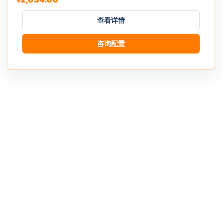
变
查看详情
体。
可
咨询配置
在
产
品
页
面
上
选
择
这
些
选
项