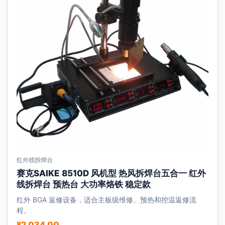
红外线拆焊台
本
赛克SAIKE 8510D 风机型 热风拆焊台五合一 红外
产
线拆焊台 预热台 大功率烙铁 稳定款
品
有
红外 BGA 返修设备，适合主板级维修、预热和控温返修流
多
程。
种
¥
2,034.00