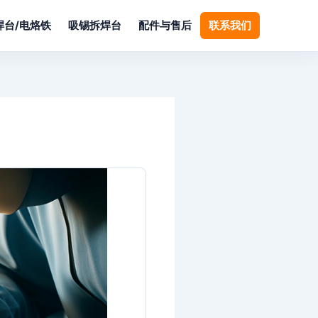
焊台/电烙铁
吸锡拆焊台
配件与售后
联系我们