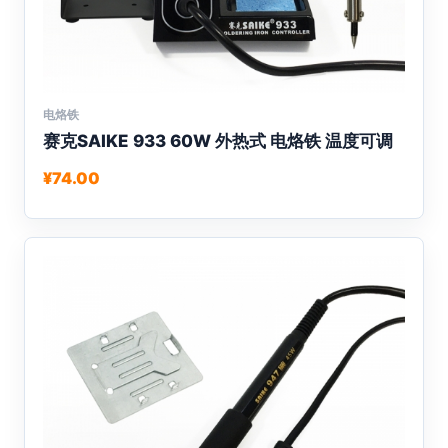
这
些
选
项
电烙铁
本
赛克SAIKE 933 60W 外热式 电烙铁 温度可调
产
品
¥
74.00
有
多
种
变
体。
可
在
产
品
页
面