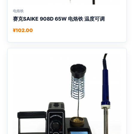
电烙铁
本
赛克SAIKE 908D 65W 电烙铁 温度可调
产
品
¥
102.00
有
多
种
变
体。
可
在
产
品
页
面
上
选
择