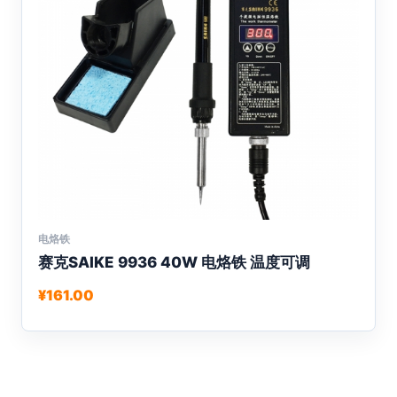
品
页
面
上
选
择
这
些
选
项
电烙铁
本
赛克SAIKE 9936 40W 电烙铁 温度可调
产
品
¥
161.00
有
多
种
变
体。