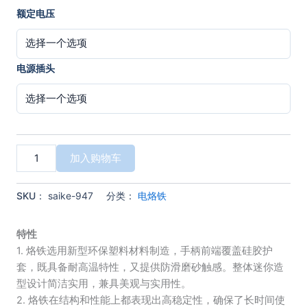
额定电压
电源插头
赛
加入购物车
克
SAIKE
947-
SKU：
saike-947
分类：
电烙铁
Ⅱ
60W
电
特性
烙
1. 烙铁选用新型环保塑料材料制造，手柄前端覆盖硅胶护
铁
套，既具备耐高温特性，又提供防滑磨砂触感。整体迷你造
可
型设计简洁实用，兼具美观与实用性。
调
2. 烙铁在结构和性能上都表现出高稳定性，确保了长时间使
温