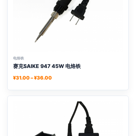
上
选
择
这
些
选
项
电烙铁
本
赛克SAIKE 947 45W 电烙铁
产
品
价
¥
31.00
–
¥
36.00
有
格
多
范
围：
种
¥31.00
变
至
体。
¥36.00
可
在
产