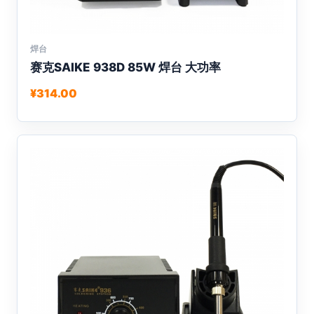
选
项
焊台
本
赛克SAIKE 938D 85W 焊台 大功率
产
品
¥
314.00
有
多
种
变
体。
可
在
产
品
页
面
上
选