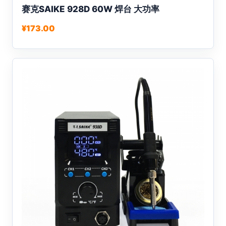
赛克SAIKE 928D 60W 焊台 大功率
产
品
¥
173.00
有
多
种
变
体。
可
在
产
品
页
面
上
选
择
这
些