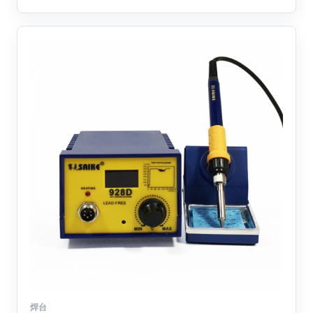
多
种
变
体。
可
在
产
品
页
面
上
选
择
这
些
选
项
焊台
本