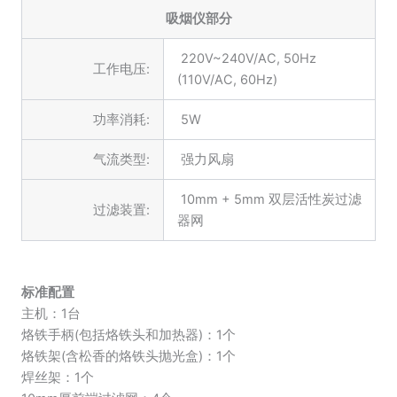
吸烟仪部分
220V~240V/AC, 50Hz
工作电压:
(110V/AC, 60Hz)
功率消耗:
5W
气流类型:
强力风扇
10mm + 5mm 双层活性炭过滤
过滤装置:
器网
标准配置
主机：1台
烙铁手柄(包括烙铁头和加热器)：1个
烙铁架(含松香的烙铁头抛光盒)：1个
焊丝架：1个