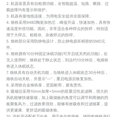
向
2. 机器装置具有自检测功能，全智能超温、短路、断路、过
夹
载故障均有显示和保护。
60W
3. 机器有接地线连接，为用电安全提供全面保障。
大
4. 烙铁采用948D陶瓷加热芯，峰值升温，快速加热，具有快
功
速温度补偿功能。因此，非常适合各种焊点的拆焊，特别适
率
数
用于大焊点、粗糙块、杂难焊点的拆焊。
量
5. 烙铁部分采用防静电设计，防止静电损坏精密的SMD元
件。
6. 烙铁拥有10分钟固定休眠功能(可开启或关闭此功能)，在
无人使用时，烙铁处于静止状态，到达约10分钟后，电烙铁
将进入休眠状态。
7. 烙铁具有自动关机功能，当烙铁进入休眠状态30分钟后，
烙铁自动关机，并显示“—”，重启电源后恢复加热。
8. 采用铁合金烙铁座，坚固耐用，避免烫伤。
9. 吸烟仪采用10mm加厚+5mm的双重活性炭滤网，强大的
风机能够快速吸烟，加上吸烟板的角度可以调节和两侧的挡
板聚集风力，过滤效果强劲，能够有效吸收和过滤烟雾，提
供更健康、更舒适的吸烟体验。
10. 该机器还配有万向夹，用于夹住电路板，辅助电烙铁进行