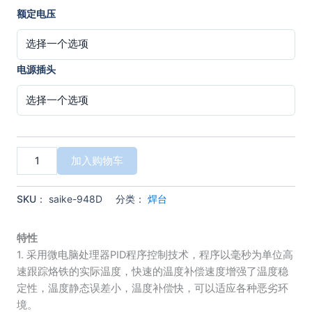
额定电压
电源插头
赛
加入购物车
克
SAIKE
948D
SKU：
saike-948D
分类：
焊台
吸
烟
仪
特性
拆
1. 采用微电脑处理器PID程序控制技术，程序以毫秒为单位高
焊
速跟踪烙铁的实际温度，快速的温度补偿速度增强了温度稳
台
定性，温度静态误差小，温度补偿快，可以适应各种恶劣环
带
境。
万