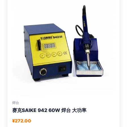
焊台
本
赛克SAIKE 942 60W 焊台 大功率
产
品
¥
272.00
有