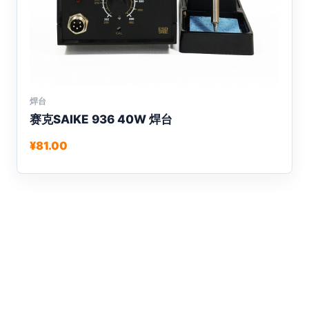
择
这
些
选
项
焊台
本
赛克SAIKE 936 40W 焊台
产
品
¥
81.00
有
多
种
变
体。
可
在
产
品
页