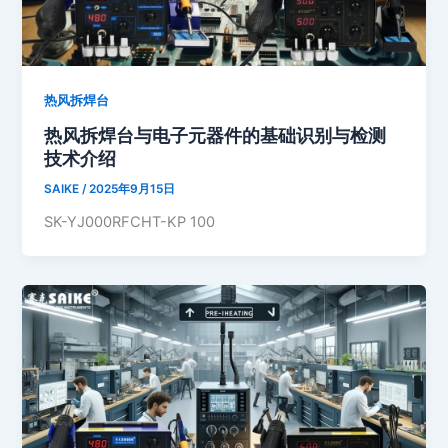
热风拆焊台
热风拆焊台与电子元器件的基础识别与检测
技术介绍
SAIKE
/
2025年9月15日
SK-YJ000RFCHT-KP 100