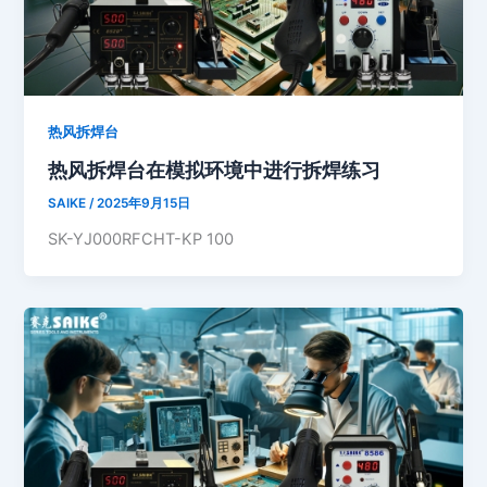
热风拆焊台
热风拆焊台在模拟环境中进行拆焊练习
SAIKE
/
2025年9月15日
SK-YJ000RFCHT-KP 100