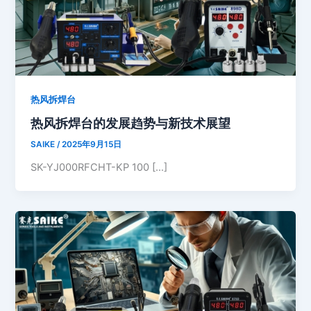
热风拆焊台
热风拆焊台的发展趋势与新技术展望
SAIKE
/
2025年9月15日
SK-YJ000RFCHT-KP 100 […]