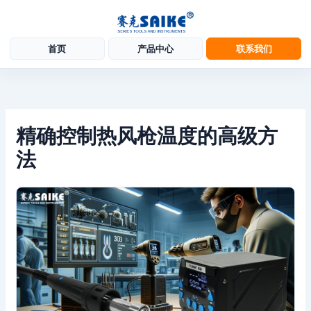
首页
产品中心
联系我们
跳
至
内
容
精确控制热风枪温度的高级方
法