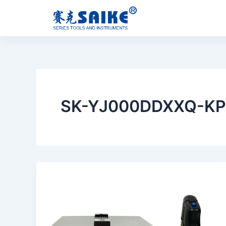
跳
至
内
容
SK-YJ000DDXXQ-KP