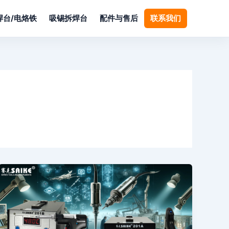
焊台/电烙铁
吸锡拆焊台
配件与售后
联系我们