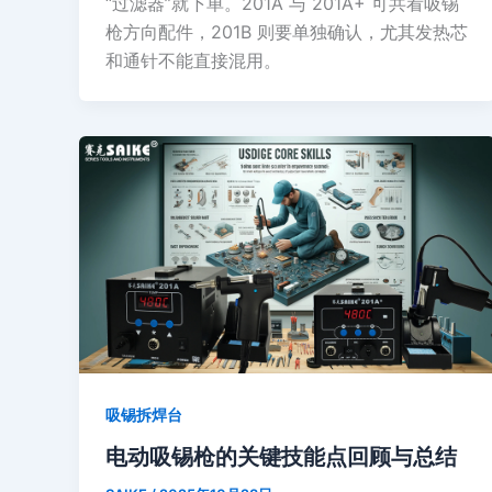
“过滤器”就下单。201A 与 201A+ 可共看吸锡
枪方向配件，201B 则要单独确认，尤其发热芯
和通针不能直接混用。
吸锡拆焊台
电动吸锡枪的关键技能点回顾与总结