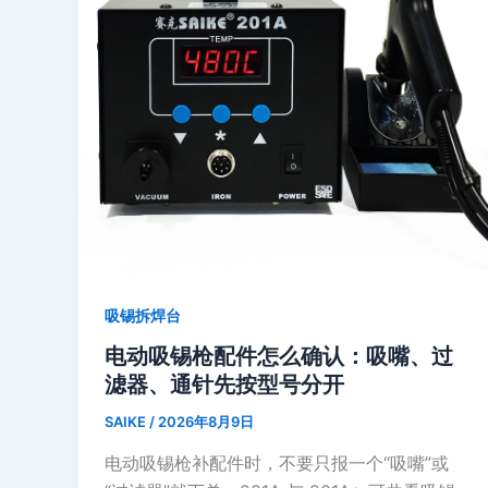
吸锡拆焊台
电动吸锡枪配件怎么确认：吸嘴、过
滤器、通针先按型号分开
SAIKE
/
2026年8月9日
电动吸锡枪补配件时，不要只报一个“吸嘴”或